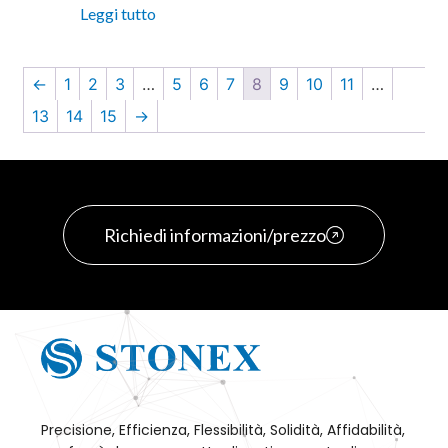
Leggi tutto
←
1
2
3
…
5
6
7
8
9
10
11
…
13
14
15
→
Richiedi informazioni/prezzo
Precisione, Efficienza, Flessibilità, Solidità, Affidabilità,