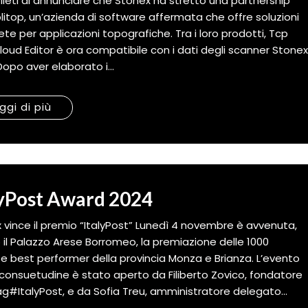
lieti di annunciare che Stonex ha stretto una partnership
litop, un’azienda di software affermata che offre soluzioni
te per applicazioni topografiche. Tra i loro prodotti, Tcp
loud Editor è ora compatibile con i dati degli scanner Stone
Dopo aver elaborato i...
ggi di più
lyPost Award 2024
 vince il premio “ItalyPost” Lunedì 4 novembre è avvenuta,
 il Palazzo Arese Borromeo, la premiazione delle 1000
e best performer della provincia Monza e Brianza. L’evento
onsuetudine è stato aperto da Filiberto Zovico, fondatore
g#ItalyPost, e da Sofia Treu, amministratore delegato...