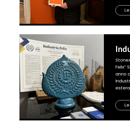
Le
Ind
Stonex
Felix”
anno c
Indust
estera
Le