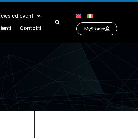
ews ed eventi
ienti
Contatti
MyStonex