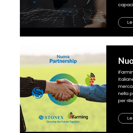
capaci 
Le
Nuo
iFarmi
italia
mercat
nella 
per ril
Le