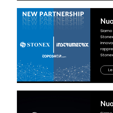
Nuo
Siamo 
Stonex
innova
rappre
Stonex 
Le
Nuo