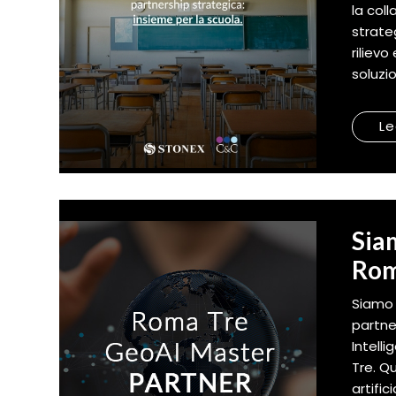
la col
strateg
riliev
soluzion
Le
Sia
Rom
Siamo 
partner
Intell
Tre. Q
artific