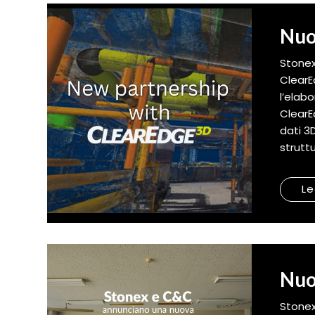
Nuo
Stonex
ClearE
l’elab
ClearE
dati 3D
struttu
Le
Nuo
Stonex