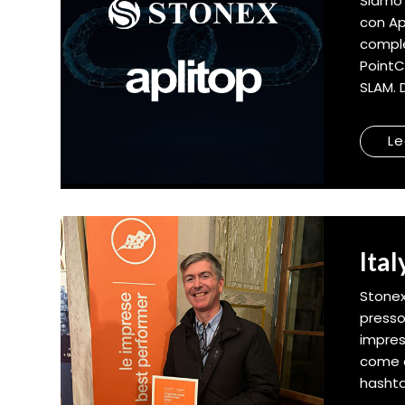
Siamo 
con Ap
comple
PointC
SLAM. 
Le
Ita
Stonex
presso
impres
come c
hashta