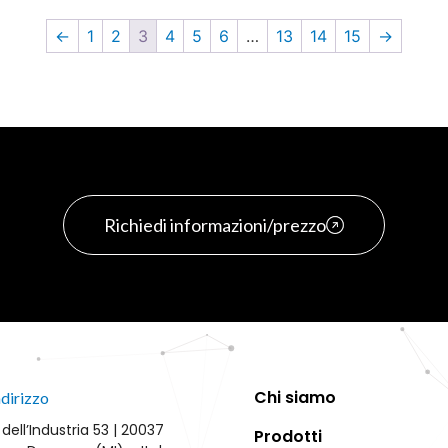
←
1
2
3
4
5
6
…
13
14
15
→
Richiedi informazioni/prezzo
Chi siamo
ndirizzo
 dell’Industria 53 | 20037
Prodotti