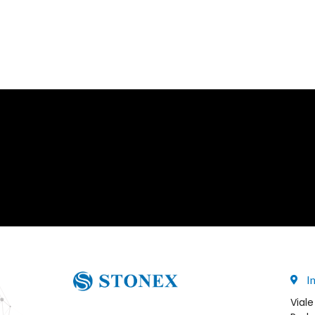
I
Viale