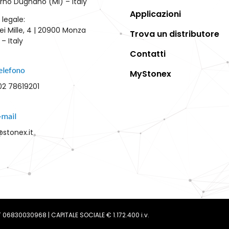
rno Dugnano (MI) – Italy
Applicazioni
 legale:
ei Mille, 4 | 20900 Monza
Trova un distributore
– Italy
Contatti
elefono
MyStonex
02 78619201
-mail
@stonex.it
: IT 06830030968 | CAPITALE SOCIALE € 1.172.400 i.v.