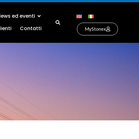
ews ed eventi
ienti
Contatti
MyStonex