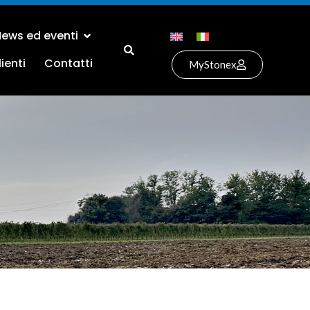
ews ed eventi
ienti
Contatti
MyStonex