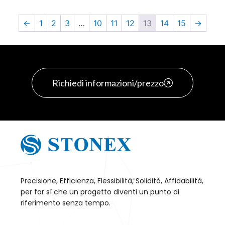
←
1
2
3
…
10
11
12
13
14
15
→
Richiedi informazioni/prezzo
Precisione, Efficienza, Flessibilità, Solidità, Affidabilità,
per far sì che un progetto diventi un punto di
riferimento senza tempo.