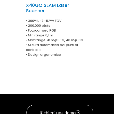
X40GO SLAM Laser
Scanner
• 360°H, -7∼52°V FOV
• 200.000 pts/s
• Fotocamera RGB
• Min range 0,1 m
• Max range 70 m@80%, 40 m@10%
• Misura automatica dei punti di
controllo
• Design ergonomico
Richiedi una demo