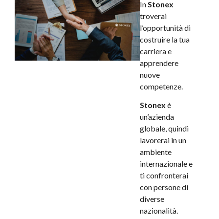
In
Stonex
troverai
l’opportunità di
costruire la tua
carriera e
apprendere
nuove
competenze.
Stonex
è
un’azienda
globale, quindi
lavorerai in un
ambiente
internazionale e
ti confronterai
con persone di
diverse
nazionalità.