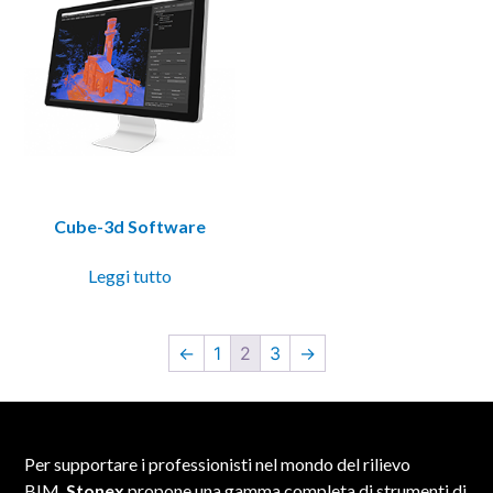
Cube-3d Software
Leggi tutto
←
1
2
3
→
Per supportare i professionisti nel mondo del rilievo
BIM,
Stonex
propone una gamma completa di strumenti di