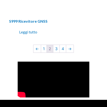
S999 Ricevitore GNSS
Leggi tutto
←
1
2
3
4
→