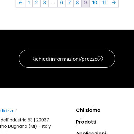
←
1
2
3
…
6
7
8
9
10
11
→
Richiedi informazioni/prezzo
Chi siamo
ndirizzo
 dell’Industria 53 | 20037
Prodotti
rno Dugnano (MI) – Italy
Applicazioni