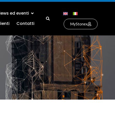
ews ed eventi
ienti
Contatti
MyStonex